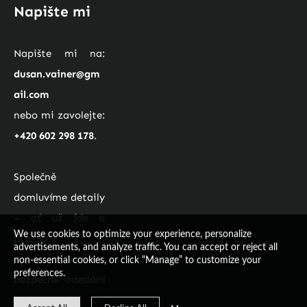
Napište mi
Napište mi na: 
dusa
n.vainer@gm
ail.com
nebo mi zavolejte: 
+
420 602 298 178
. 
Společně 
domluvíme detaily 
– ať už jde o 
We use cookies to optimize your experience, personalize
případné 
advertisements, and analyze traffic. You can accept or reject all
rámování, nebo 
non-essential cookies, or click “Manage” to customize your
preferences.
bezpečné odeslání 
k vám domů.