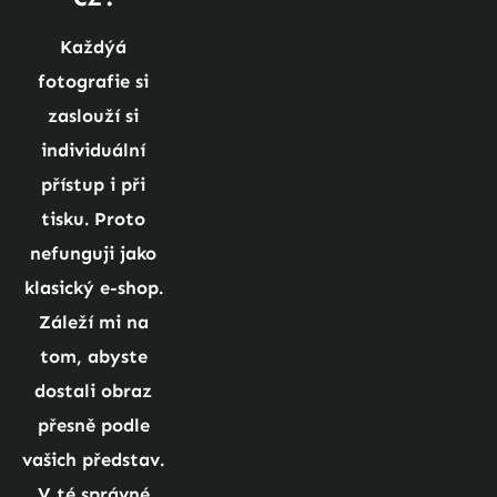
Každýá 
fotografie si 
zaslouží si 
individuální 
přístup i při 
tisku. Proto 
nefunguji jako 
klasický e-shop. 
Záleží mi na 
tom, abyste 
dostali obraz 
přesně podle 
vašich představ. 
V té správné 